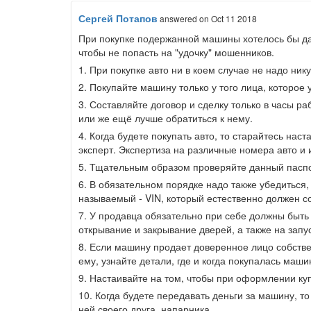
Сергей Потапов
answered
on Oct 11 2018
При покупке подержанной машины хотелось бы дат
чтобы не попасть на "удочку" мошенников.
1. При покупке авто ни в коем случае не надо ник
2. Покупайте машину только у того лица, которое у
3. Составляйте договор и сделку только в часы ра
или же ещё лучше обратиться к нему.
4. Когда будете покупать авто, то старайтесь на
эксперт. Экспертиза на различные номера авто и 
5. Тщательным образом проверяйте данный паспо
6. В обязательном порядке надо также убедиться, 
называемый - VIN, который естественно должен 
7. У продавца обязательно при себе должны быть
открывание и закрывание дверей, а также на запус
8. Если машину продает доверенное лицо собств
ему, узнайте детали, где и когда покупалась машин
9. Настаивайте на том, чтобы при оформлении ку
10. Когда будете передавать деньги за машину, то
ней своего друга, напарника.