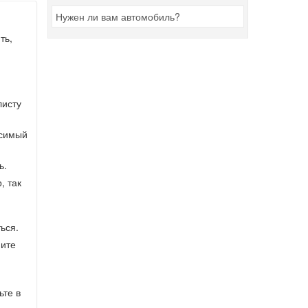
Нужен ли вам автомобиль?
ть,
листу
исимый
ь.
, так
ься.
ните
ьте в