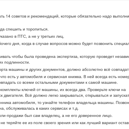
ь 14 советов и рекомендаций, которые обязательно надо выполни
уда спешить и торопиться.
казано в ПТС, а не у третьих лиц.
бочего дня, когда в случае вопросов можно будет позвонить специа
стаивать чтобы была проведена экспертиза, которую проведет незав
их подлинности.
рта машины и других документов, должно абсолютно всё совпадат
что есть у автомобиля и сервисная книжка. В ней всегда есть номер
совпадать со всеми остальными документами к самой машине.
 комплекты ключей от машины, их всегда два. Проверьте ключи на
к двигателя. Всё должно легко закрываться, открываться и запускат
енника автомобиля, то узнайте телефон владельца машины. Позво
а, обслуживалась в каких сервисах и т.д.
пли-продажи был сам владелец, а не его доверенное лицо.
 не теряйте ее из поле своего зрения или как лучший вариант остав