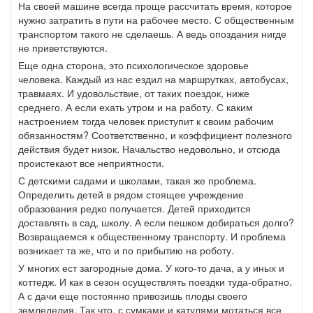
На своей машине всегда проще рассчитать время, которое
нужно затратить в пути на рабочее место. С общественным
транспортом такого не сделаешь. А ведь опоздания нигде
не приветствуются.
Еще одна сторона, это психологическое здоровье
человека. Каждый из нас ездил на маршрутках, автобусах,
травмаях. И удовольствие, от таких поездок, ниже
среднего. А если ехать утром и на работу. С каким
настроением тогда человек приступит к своим рабочим
обязанностям? Соответственно, и коэффициент полезного
действия будет низок. Начальство недовольно, и отсюда
проистекают все неприятности.
С детскими садами и школами, такая же проблема.
Определить детей в рядом стоящее учреждение
образования редко получается. Детей приходится
доставлять в сад, школу. А если пешком добираться долго?
Возвращаемся к общественному транспорту. И проблема
возникает та же, что и по прибытию на роботу.
У многих ест загородные дома. У кого-то дача, а у иных и
коттедж. И как в сезон осуществлять поездки туда-обратно.
А с дачи еще постоянно привозишь плоды своего
земледелия. Так что, с сумками и катулями мотаться все