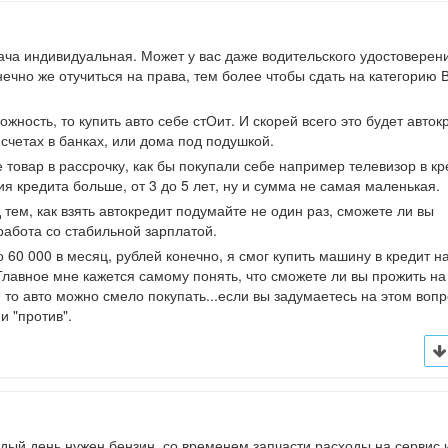
ача индивидуальная. Может у вас даже водительского удостоверени
нечно же отучиться на права, тем более чтобы сдать на категорию 
ожность, то купить авто себе стОит. И скорей всего это будет авток
 счетах в банках, или дома под подушкой.
е товар в рассрочку, как бы покупали себе например телевизор в кр
ия кредита больше, от 3 до 5 лет, ну и сумма не самая маленькая.
тем, как взять автокредит подумайте не один раз, сможете ли вы
работа со стабильной зарплатой.
 60 000 в месяц, рублей конечно, я смог купить машину в кредит н
 Главное мне кажется самому понять, что сможете ли вы прожить на
, то авто можно смело покупать...если вы задумаетесь на этом вопр
и "против".
дый день нужен бензин, со временем запчасти расходы на сервис и