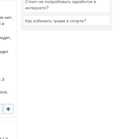
Стоит-ли попробовать заработок в
интернете?
я нет,
Как избежать травм в спорте?
В и
редит,
едит
а 3
осе,
 т.п.