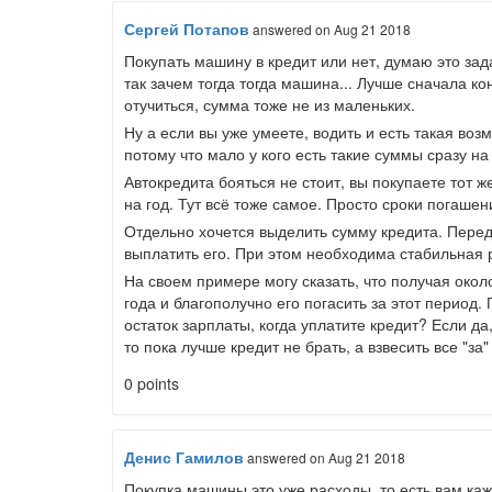
Сергей Потапов
answered
on Aug 21 2018
Покупать машину в кредит или нет, думаю это зад
так зачем тогда тогда машина... Лучше сначала ко
отучиться, сумма тоже не из маленьких.
Ну а если вы уже умеете, водить и есть такая возм
потому что мало у кого есть такие суммы сразу на
Автокредита бояться не стоит, вы покупаете тот ж
на год. Тут всё тоже самое. Просто сроки погашен
Отдельно хочется выделить сумму кредита. Перед 
выплатить его. При этом необходима стабильная 
На своем примере могу сказать, что получая около
года и благополучно его погасить за этот период.
остаток зарплаты, когда уплатите кредит? Если да
то пока лучше кредит не брать, а взвесить все "за" 
0 points
Денис Гамилов
answered
on Aug 21 2018
Покупка машины это уже расходы, то есть вам каж