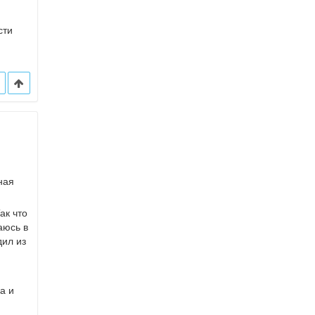
,
сти
ная
ак что
аюсь в
дил из
а и