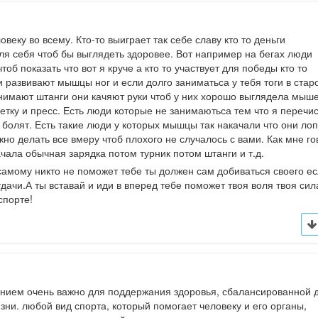
веку во всему. Кто-то выиграет так себе славу кто то деньги
ля себя чтоб бы выглядеть здоровее. Вот например на бегах люди
об показать что вот я круче а кто то участвует для победы кто то
и развивают мышцы ног и если долго заниматьса у тебя тоги в стар
днимают штанги они качяют руки чтоб у них хорошо выглядела мыш
етку и пресс. Есть люди которые не занимаютьса тем что я перечи
и болят. Есть такие люди у которых мышцы так накачали что они ло
жно делать все вмеру чтоб плохого не случалось с вами. Как мне г
чала обычная зарядка потом турник потом штанги и т.д.
самому никто не поможет тебе ты должен сам добиваться своего ес
удачи.А ты вставай и иди в вперед тебе поможет твоя воля твоя сил
спорте!
ением очень важно для поддержания здоровья, сбалансированной 
ни. любой вид спорта, который помогает человеку и его органы,