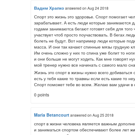
Вадим Храпко
answered
on Aug 24 2018
Спорт это жизнь это здоровье. Спорт помогает чело
зарабатывает. А есть люди которые занимаются д
годами занимаютса бегают готовят себя для того чт
участвует чтоб просто поучаствовать. В бегах люд
болеть не будут. Вот например люди которые по
масса. И они так качают спинные мязы грудную кл
Им очень сложно у них то спина уже болит то ног
и они больше не могут ходить. Как мне говорят ну
мой тренер нужно все начинать с самого мало сна
Жизнь это спорт в жизны нужно всего добиваться 
есть у тебя какие то травмы если есть какие то не
Спорт поможет тебе во всем. Желаю вам удачи в 
0 points
Maria Betancourt
answered
on Aug 25 2018
спорт в жизни человека является важным дополн
и заниматься спортом обеспечивают более лет жиз