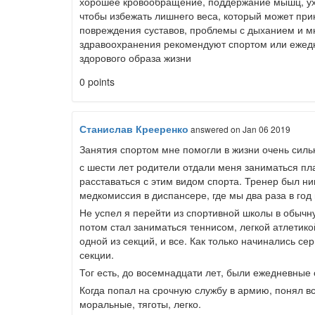
хорошее кровообращение, поддержание мышц, уход
чтобы избежать лишнего веса, который может прин
повреждения суставов, проблемы с дыханием и мн
здравоохранения рекомендуют спортом или ежед
здорового образа жизни
0 points
Станислав Крееренко
answered
on Jan 06 2019
Занятия спортом мне помогли в жизни очень сильн
с шести лет родители отдали меня заниматься пл
расставаться с этим видом спорта. Тренер был н
медкомиссия в диспансере, где мы два раза в го
Не успел я перейти из спортивной школы в обычну
потом стал заниматься теннисом, легкой атлетикой
одной из секций, и все. Как только начинались с
секции.
Тог есть, до восемнадцати лет, были ежедневные 
Когда попал на срочную службу в армию, понял вс
моральные, тяготы, легко.