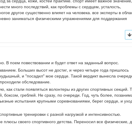
 за сердца, кожи, костей практике. спорт имеет важное значение
ести много последствий, как проблемы с сердцем, усталость,
огое другое существенно влияет на человека. все эксперты в обла
невно заниматься физическими упражнениями для поддержания
о. В поем повествовании и будет ответ на заданный вопрос.
аванием. Больших высот не достиг, и через четыре года пришлось
икудышный, и "посадил" мое сердце. Такой вердикт вынесла очеред
д проходили обследование.
ю, как стали появляться волонтеры из других спортивных секций. Т
, боксом, греблей. Не сразу, по очереди. Год, чуть более, позаним
ерьезные испытания крупными соревнованиями, берег сердце, и ухо
спортивные тренировки с разной нагрузкой и интенсивностью.
е плюсы своего спортивного детства. Переносил все физические, д