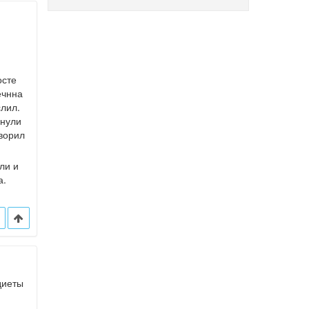
осте
ечнна
слил.
пнули
оворил
ли и
а.
диеты