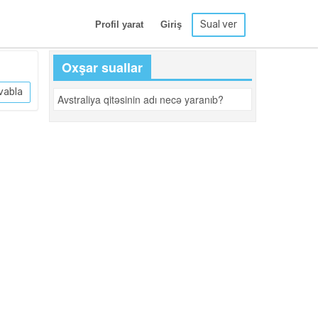
Sual ver
Profil yarat
Giriş
Oxşar suallar
vabla
Avstraliya qitəsinin adı necə yaranıb?