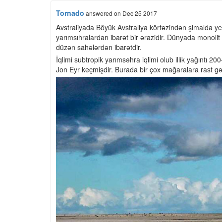
Tornado
answered
on Dec 25 2017
Avstraliyada Böyük Avstraliya körfəzindən şimalda y
yarımsıhralardan ibarət bir ərazidir. Dünyada monol
düzən sahələrdən ibarətdir.
İqlimi subtropik yarımsəhra iqlimi olub illik yağıntı 2
Jon Eyr keçmişdir. Burada bir çox mağaralara rast gəl