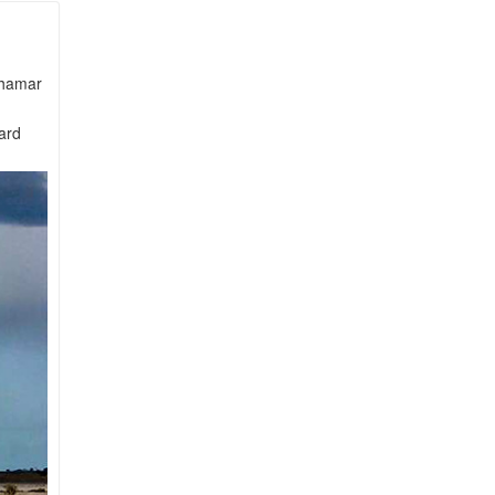
 hamar
vard