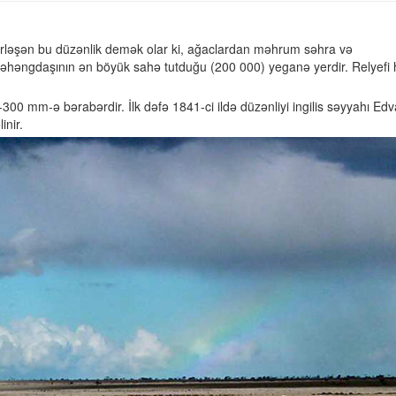
erləşən bu düzənlik demək olar ki, ağaclardan məhrum səhra və
it əhəngdaşının ən böyük sahə tutduğu (200 000) yeganə yerdir. Relyefi
00-300 mm-ə bərabərdir. İlk dəfə 1841-ci ildə düzənliyi ingilis səyyahı Ed
inir.