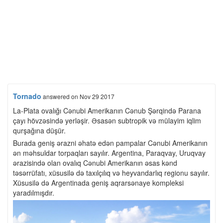
Tornado
answered
on Nov 29 2017
La-Plata ovalığı Cənubi Amerikanın Cənub Şərqində Parana
çayı hövzəsində yerləşir. Əsasən subtropik və mülayim iqlim
qurşağına düşür.
Burada geniş ərazni əhatə edən pampalar Cənubi Amerikanın
ən məhsuldar torpaqları sayılır. Argentina, Paraqvay, Uruqvay
ərazisində olan ovalıq Cənubi Amerikanın əsas kənd
təsərrüfatı, xüsusilə də taxılçılıq və heyvandarlıq regionu sayılır.
Xüsusilə də Argentinada geniş aqrarsənaye kompleksi
yaradılmışdır.