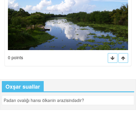
0 points
Oxşar suallar
Padan ovalığı hansı ölkənin ərazisindədir?