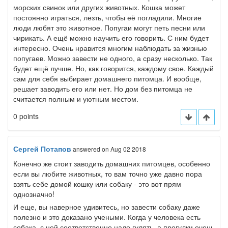
морских свинок или других животных. Кошка может
постоянно играться, лезть, чтобы её погладили. Многие
люди любят это животное. Попугаи могут петь песни или
чирикать. А ещё можно научить его говорить. С ним будет
интересно. Очень нравится многим наблюдать за жизнью
попугаев. Можно завести не одного, а сразу несколько. Так
будет ещё лучше. Но, как говорится, каждому свое. Каждый
сам для себя выбирает домашнего питомца. И вообще,
решает заводить его или нет. Но дом без питомца не
считается полным и уютным местом.
0 points
Сергей Потапов
answered
on Aug 02 2018
Конечно же стоит заводить домашних питомцев, особенно
если вы любите животных, то вам точно уже давно пора
взять себе домой кошку или собаку - это вот прям
однозначно!
И еще, вы наверное удивитесь, но завести собаку даже
полезно и это доказано учеными. Когда у человека есть
собака, с ней соответственно надо гулять, а прогулки очень