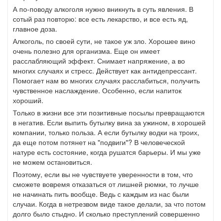
А по-поводу алкоголя нужно вникнуть в суть явления. В
сотый раз повторю: все есть лекарство, и все есть яд,
главное доза.
Алкоголь, по своей сути, не такое уж зло. Хорошее вино
очень полезно для организма. Еще он имеет
расслабляющий эффект. Снимает напряжение, а во
многих случаях и стресс. Действует как антидепрессант.
Помогает нам во многих случаях расслабиться, получить
чувственное наслаждение. Особенно, если напиток
хороший.
Только в жизни все эти позитивные посылы превращаются
в негатив. Если выпить бутылку вина за ужином, в хорошей
компании, только польза. А если бутылку водки на троих,
да еще потом потянет на "подвиги"? В человеческой
натуре есть состояние, когда рушатся барьеры. И мы уже
не можем остановиться.
Поэтому, если вы не чувствуете уверенности в том, что
сможете вовремя отказаться от лишней рюмки, то лучше
не начинать пить вообще. Ведь с каждым из нас были
случаи. Когда в нетрезвом виде такое делали, за что потом
долго было стыдно. И сколько преступлений совершенно