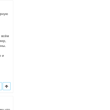
арную
о всём
мер,
йны.
о и
му что