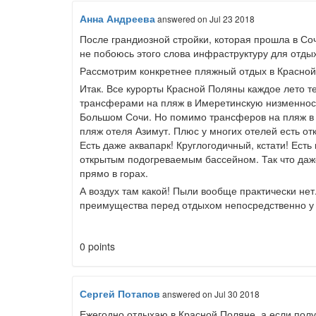
Анна Андреева
answered
on Jul 23 2018
После грандиозной стройки, которая прошла в Со
не побоюсь этого слова инфраструктуру для отды
Рассмотрим конкретнее пляжный отдых в Красной
Итак. Все курорты Красной Поляны каждое лето т
трансферами на пляж в Имеретинскую низменност
Большом Сочи. Но помимо трансферов на пляж в м
пляж отеля Азимут. Плюс у многих отелей есть о
Есть даже аквапарк! Круглогодичный, кстати! Ест
открытым подогреваемым бассейном. Так что даже
прямо в горах.
А воздух там какой! Пыли вообще практически нет
преимущества перед отдыхом непосредственно у
0 points
Сергей Потапов
answered
on Jul 30 2018
Ежегодно отдыхаю в Красной Поляне, а если получ