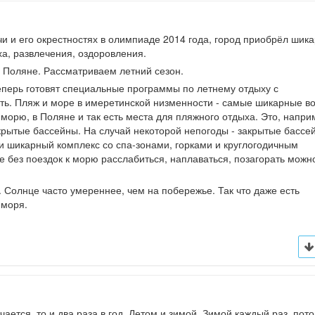
чи и его окрестностях в олимпиаде 2014 года, город приобрёл шик
ха, развлечения, оздоровления.
 Поляне. Рассматриваем летний сезон.
еперь готовят специальные программы по летнему отдыху с
ь. Пляж и море в имеретинской низменности - самые шикарные в
орю, в Поляне и так есть места для пляжного отдыха. Это, напри
ткрытые бассейны. На случай некоторой непогоды - закрытые бассе
ь и шикарный комплекс со спа-зонами, горками и круглогодичным
 без поездок к морю расслабиться, наплаваться, позагорать можн
. Солнце часто умереннее, чем на побережье. Так что даже есть
 моря.
ается, то и два раза в год. Летом и зимой. Зимой каждый раз, пото