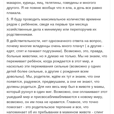
макарон, курицы, яиц, телятины, говядины и многого
другого. Я не помню вообще что я ела, а дочь все равно
плакала.
5. Я буду проводить максимальное количество времени
рядом с ребёнком, сведя на первые три месяца
хозяйственные дела к минимуму или перепоручив их
родственникам.
В действительности, нет однозначного ответа на вопрос,
почему многие младенцы очень много плачут ( а другие -
едят, спят и пачкают подгузники). Возможно, это, правда,
больные животики, но я думаю не только. Мы не знаем, что
переживает ребёнок, когда рождается в этот мир, и
насколько эти переживания сильные (возможно у одних
детей более сильные, а другие с рождения всем
довольны). Мы, родители, ждём их тут и знаем, что они
появятся, радуемся, предвкушаем, а они не знают, что
должны родиться. Для них весь мир был в животе у мамы,
который рухнул в один миг. Возможно, они оплакивают этот
ушедший мир и присвосабливабливаются к новому миру,
возможно, он им пока не нравится. Главное, что точно
помогает - это родительское терпение и все, что
напоминает об их пребывании в мамином животе - слинг