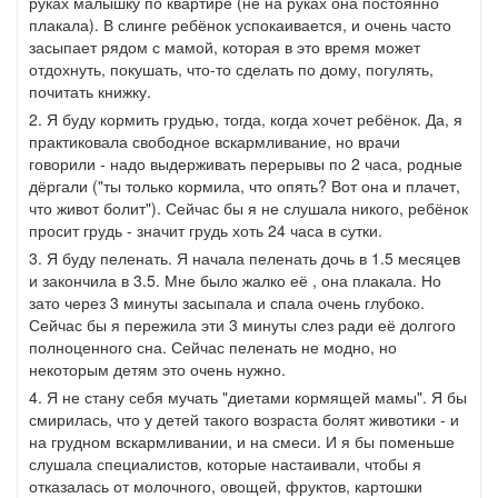
руках малышку по квартире (не на руках она постоянно
плакала). В слинге ребёнок успокаивается, и очень часто
засыпает рядом с мамой, которая в это время может
отдохнуть, покушать, что-то сделать по дому, погулять,
почитать книжку.
2. Я буду кормить грудью, тогда, когда хочет ребёнок. Да, я
практиковала свободное вскармливание, но врачи
говорили - надо выдерживать перерывы по 2 часа, родные
дёргали ("ты только кормила, что опять? Вот она и плачет,
что живот болит"). Сейчас бы я не слушала никого, ребёнок
просит грудь - значит грудь хоть 24 часа в сутки.
3. Я буду пеленать. Я начала пеленать дочь в 1.5 месяцев
и закончила в 3.5. Мне было жалко её , она плакала. Но
зато через 3 минуты засыпала и спала очень глубоко.
Сейчас бы я пережила эти 3 минуты слез ради её долгого
полноценного сна. Сейчас пеленать не модно, но
некоторым детям это очень нужно.
4. Я не стану себя мучать "диетами кормящей мамы". Я бы
смирилась, что у детей такого возраста болят животики - и
на грудном вскармливании, и на смеси. И я бы поменьше
слушала специалистов, которые настаивали, чтобы я
отказалась от молочного, овощей, фруктов, картошки