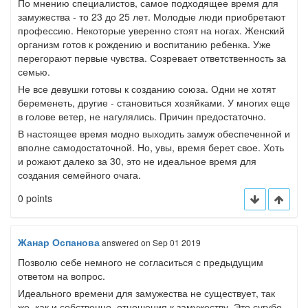
По мнению специалистов, самое подходящее время для
замужества - то 23 до 25 лет. Молодые люди приобретают
профессию. Некоторые уверенно стоят на ногах. Женский
организм готов к рождению и воспитанию ребенка. Уже
перегорают первые чувства. Созревает ответственность за
семью.
Не все девушки готовы к созданию союза. Одни не хотят
беременеть, другие - становиться хозяйками. У многих еще
в голове ветер, не нагулялись. Причин предостаточно.
В настоящее время модно выходить замуж обеспеченной и
вполне самодостаточной. Но, увы, время берет свое. Хоть
и рожают далеко за 30, это не идеальное время для
создания семейного очага.
0 points
Жанар Оспанова
answered
on Sep 01 2019
Позволю себе немного не согласиться с предыдущим
ответом на вопрос.
Идеального времени для замужества не существует, так
же, как и,собственно, отношения к замужеству. Это сугубо