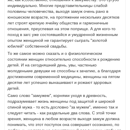
индивидуально. Многие представительницы слабой
половины человечества, выходя замуж очень рано в
юношеском возрасте, на протяжении нескольких десятков
лет строят крепкую ячейку общества и гармоничные
отношения, преуспевая на этом поприще. А для кого-то
поход в загс уже состоявшейся и умудренной жизненным
опытом женщиной не гарантирует сыграть "золотой
юбилей" собственной свадьбы.
То же самое можно сказать и о физиологическом
состоянии женщин относительно способности к рождению
детей. И на сегодняшний день, увы, частенько
молоденькие девушки не способны к зачатию, а благодаря
достижениям современной медицины, женщины на пятом
десятке лет успешно вынашивают и рожают здоровых
детей.
Само слово "замужем", корнями уходя в древность,
подразумевает жизнь женщины под защитой и широкой
спиной мужа - то есть дословно "за мужем", именно так и
следует читать - как раздельные два слова. С этой точки
зрения, женщина в любом возрасте выходя замуж должна
понимать, что этот поступок она совершает осознанно, по