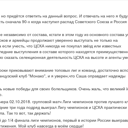
 но придётся ответить на данный вопрос. И отвечать на него я буду
ть сначала 90-х когда наступил распад Советского Союза и Россия
 независимо от состава, кстати в этом году из основного состава 
оков и армейцы продолжают уверенно выступать не только на
 если учесть, что ЦСКА никогда не покупал звёзд или известных
ледние выступления в составе которого находятся преимуществен
о сказать селекционная деятельность ЦСКА на высоте и агенты у
роки приковывают внимание топовых лиг и команд, достаточно всп
нцузский клуб "Монако", и я уверен,что Саша оправдает надежды
 новые победы для своих болельщиков. Очень жаль, что великий 
ю.
чера 02.10.2018. групповой матч Лиги чемпионов против лучшего к
ние три года подряд выиграл Лигу чемпионов и ЦСКА практически
 Так то вот, так держать!
до 1/4 финала лиги чемпионов, первый в истории России выигра
стижения. Мой клуб навсегда в моём сердце!