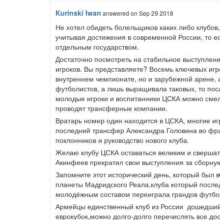
Kurinski Iwan
answered
on Sep 29 2018
Не хотел обидеть болельщиков каких либо клубов,
учитывая достижения в современной России, то ес
отдельным государством.
Достаточно посмотреть на стабильное выступление
игроков. Вы представляете? Восемь ключевых игр
внутреннем чемпионате, но и зарубежной арене, а
футболистов, а лишь выращивала таковых, то пос
молодые игроки и воспитанники ЦСКА можно смел
проводят трансферные компании.
Вратарь номер один находится в ЦСКА, многие иг
последний трансфер Александра Головина во фра
поклонников и руководство нового клуба.
Желаю клубу ЦСКА оставаться великим и свершать
Акинфеев прекратил свои выступления за сборну
Запомните этот исторический день, который был в
планеты Мадридского Реала,клуба который послед
молодёжным составом переиграла грандов футбола.
Армейцы единственный клуб из России дошедший 
еврокубок,можно долго-долго перечислять все до