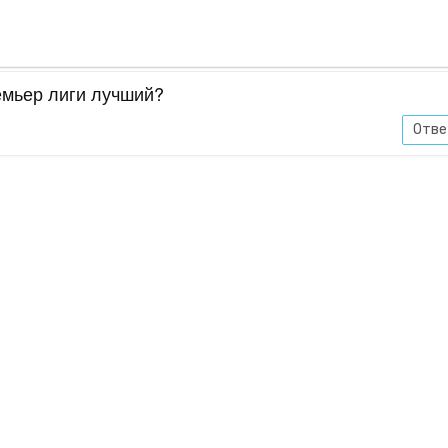
емьер лиги лучший?
Отве