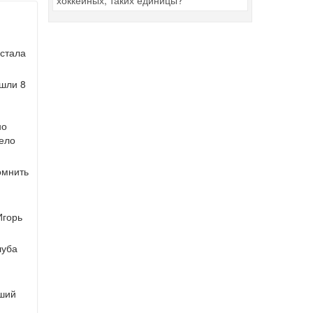
хоккейных, таких единицы?
 стала
ушли 8
но
мело
омнить
Игорь
луба
вший