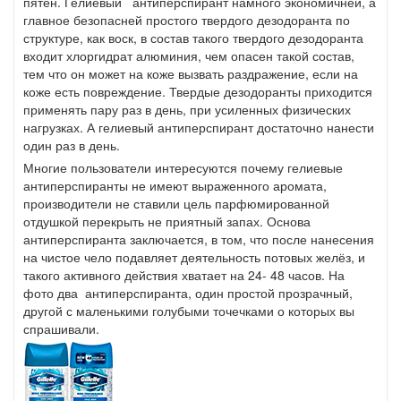
пятен. Гелиевый антиперспирант намного экономичней, а
главное безопасней простого твердого дезодоранта по
структуре, как воск, в состав такого твердого дезодоранта
входит хлоргидрат алюминия, чем опасен такой состав,
тем что он может на коже вызвать раздражение, если на
коже есть повреждение. Твердые дезодоранты приходится
применять пару раз в день, при усиленных физических
нагрузках. А гелиевый антиперспирант достаточно нанести
один раз в день.
Многие пользователи интересуются почему гелиевые
антиперспиранты не имеют выраженного аромата,
производители не ставили цель парфюмированной
отдушкой перекрыть не приятный запах. Основа
антиперспиранта заключается, в том, что после нанесения
на чистое чело подавляет деятельность потовых желёз, и
такого активного действия хватает на 24- 48 часов. На
фото два антиперспиранта, один простой прозрачный,
другой с маленькими голубыми точечками о которых вы
спрашивали.