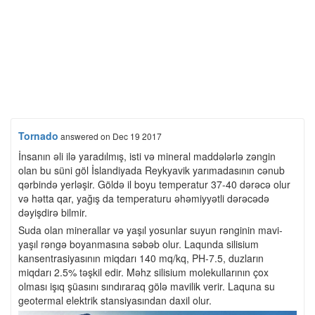
Tornado
answered
on Dec 19 2017
İnsanın əli ilə yaradılmış, isti və mineral maddələrlə zəngin
olan bu süni göl İslandiyada Reykyavik yarımadasının cənub
qərbində yerləşir. Göldə il boyu temperatur 37-40 dərəcə olur
və hətta qar, yağış da temperaturu əhəmiyyətli dərəcədə
dəyişdirə bilmir.
Suda olan minerallar və yaşıl yosunlar suyun rənginin mavi-
yaşıl rəngə boyanmasına səbəb olur. Laqunda silisium
kansentrasiyasının miqdarı 140 mq/kq, PH-7.5, duzların
miqdarı 2.5% təşkil edir. Məhz silisium molekullarının çox
olması işıq şüasını sındıraraq gölə mavilik verir. Laquna su
geotermal elektrik stansiyasından daxil olur.