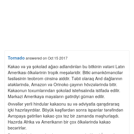
Tornado
answered
on Oct 15 2017
Kakao və ya şokolad ağacı adlandırılan bu bitkinin vətəni Latın
Amerikası ölkələrinin tropik meşələridir. Bitki əmənköməncilər
fəsiləsinin teobrom cinsinə aiddir. Təbii olaraq And dağlarının
ətəklərində, Amazon və Orinoko çayının hövzələrində bitir.
Kakaonun toxumlarından şokolad istehsalında istifadə edilir.
Mərkəzi Amerikaya mayaların gətirdiyi güman edilir.
Əvvəllər yerli hindular kakaonu su və ədviyatla qarışdıraraq
içki hazırlayırdılar. Böyük kəşflərdən sonra ispanlar tərəfindən
Avropaya gətirilən kakao çox tez bir zamanda məşhurlaşdı.
Hazırda Afrika və Amerikanın bir çox ölkələrində kakao
becərirlər.