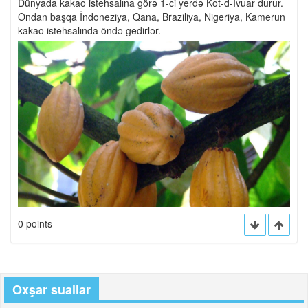
Dünyada kakao istehsalına görə 1-ci yerdə Kot-d-İvuar durur.
Ondan başqa İndoneziya, Qana, Braziliya, Nigeriya, Kamerun
kakao istehsalında öndə gedirlər.
0 points
Oxşar suallar