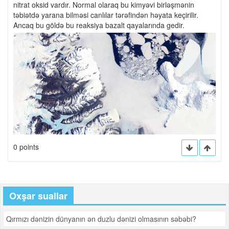
nitrat oksid vardır. Normal olaraq bu kimyəvi birləşmənin
təbiətdə yarana bilməsi canlılar tərəfindən həyata keçirilir.
Ancaq bu göldə bu reaksiya bazalt qayalarında gedir.
0 points
Oxşar suallar
Qırmızı dənizin dünyanın ən duzlu dənizi olmasının səbəbi?