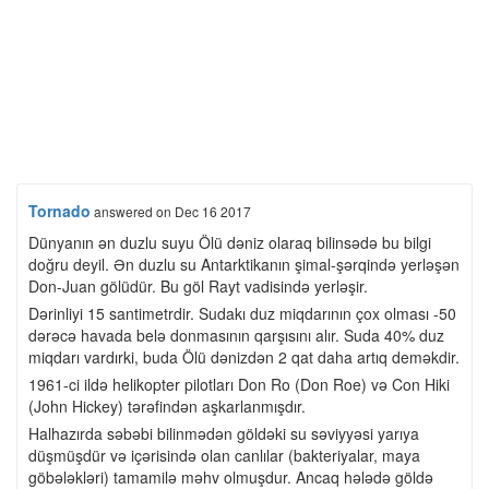
Tornado
answered
on Dec 16 2017
Dünyanın ən duzlu suyu Ölü dəniz olaraq bilinsədə bu bilgi
doğru deyil. Ən duzlu su Antarktikanın şimal-şərqində yerləşən
Don-Juan gölüdür. Bu göl Rayt vadisində yerləşir.
Dərinliyi 15 santimetrdir. Sudakı duz miqdarının çox olması -50
dərəcə havada belə donmasının qarşısını alır. Suda 40% duz
miqdarı vardırki, buda Ölü dənizdən 2 qat daha artıq deməkdir.
1961-ci ildə helikopter pilotları Don Ro (Don Roe) və Con Hiki
(John Hickey) tərəfindən aşkarlanmışdır.
Halhazırda səbəbi bilinmədən göldəki su səviyyəsi yarıya
düşmüşdür və içərisində olan canlılar (bakteriyalar, maya
göbələkləri) tamamilə məhv olmuşdur. Ancaq hələdə göldə