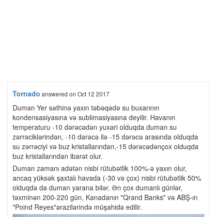
Tornado
answered
on Oct 12 2017
Duman Yer səthinə yaxın təbəqədə su buxarının
kondensasiyasına və sublimasiyasına deyilir. Havanın
temperaturu -10 dərəcədən yuxari olduqda duman su
zərrəciklərindən, -10 dərəcə ilə -15 dərəcə arasında olduqda
su zərrəciyi və buz kristallarından,-15 dərəcədənçox olduqda
buz kristallarından ibarət olur.
Duman zamanı adətən nisbi rütubətlik 100%-ə yaxın olur,
ancaq yüksək şaxtalı havada (-30 və çox) nisbi rütubətlik 50%
olduqda da duman yarana bilər. Ən çox dumanlı günlər,
təxminən 200-220 gün, Kanadanın "Qrand Banks" və ABŞ-ın
"Poind Reyes"ərazilərində müşahidə edilir.