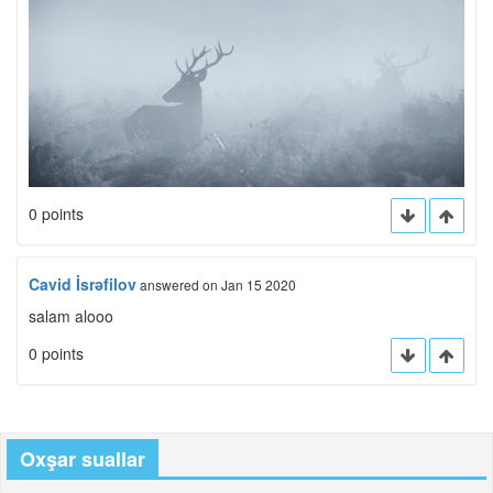
0 points
Cavid İsrəfilov
answered
on Jan 15 2020
salam alooo
0 points
Oxşar suallar